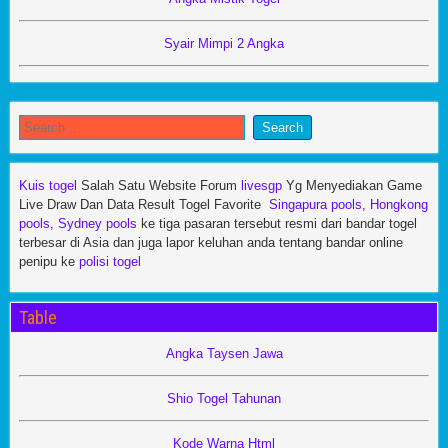
Syair Mimpi 2 Angka
Kuis togel
Salah Satu Website Forum
livesgp
Yg Menyediakan Game
Live Draw Dan Data Result Togel Favorite
Singapura pools
,
Hongkong
pools
,
Sydney pools
ke tiga pasaran tersebut resmi dari bandar togel
terbesar di Asia dan juga lapor keluhan anda tentang bandar online
penipu ke
polisi togel
Table
Angka Taysen Jawa
Shio Togel Tahunan
Kode Warna Html