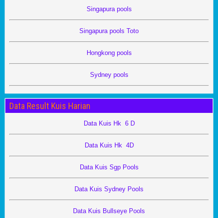
Singapura pools
Singapura pools Toto
Hongkong pools
Sydney pools
Data Result Kuis Harian
Data Kuis Hk 6 D
Data Kuis Hk 4D
Data Kuis Sgp Pools
Data Kuis Sydney Pools
Data Kuis Bullseye Pools