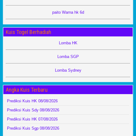
paito Warna hk 6d
Kuis Togel Berhadiah
Lomba HK
Lomba SGP
Lomba Sydney
Angka Kuis Terbaru
Prediksi Kuis HK 08/08/2026
Prediksi Kuis Sdy 08/08/2026
Prediksi Kuis HK 07/08/2026
Prediksi Kuis Sgp 08/08/2026