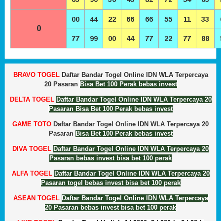
00
44
22
66
66
55
11
33
0
77
99
00
44
77
22
77
88
BRAVO TOGEL
Daftar Bandar Togel Online IDN WLA Terpercaya
20 Pasaran
Bisa Bet 100 Perak bebas invest
DELTA TOGEL
Daftar Bandar Togel Online IDN WLA Terpercaya 20
Pasaran Bisa Bet 100 Perak bebas invest
GAME TOTO
Daftar Bandar Togel Online IDN WLA Terpercaya 20
Pasaran
Bisa Bet 100 Perak bebas invest
DIVA TOGEL
Daftar Bandar Togel Online IDN WLA Terpercaya 20
Pasaran bebas invest bisa bet 100 perak
ALFA TOGEL
Daftar Bandar Togel Online IDN WLA Terpercaya 20
Pasaran togel bebas invest bisa bet 100 perak
ASEAN TOGEL
Daftar Bandar Togel Online IDN WLA Terpercaya
20 Pasaran bebas invest bisa bet 100 perak