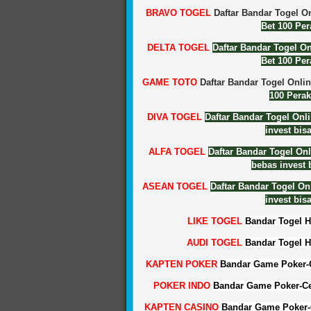
BRAVO TOGEL
Daftar Bandar Togel O
Bet 100 Per
DELTA TOGEL
Daftar Bandar Togel O
Bet 100 Per
GAME TOTO
Daftar Bandar Togel Onli
100 Perak
DIVA TOGEL
Daftar Bandar Togel Onl
invest bis
ALFA TOGEL
Daftar Bandar Togel On
bebas invest 
ASEAN TOGEL
Daftar Bandar Togel O
invest bis
LIKE TOGEL
Bandar Togel H
AUDI TOGEL
Bandar Togel H
KAPTEN POKER
Bandar Game Poker-C
POKER INDO
Bandar Game Poker-Ce
KAPTEN CASINO
Bandar Game Poker-