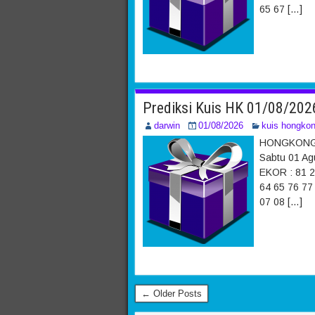
65 67 […]
Prediksi Kuis HK 01/08/202
darwin
01/08/2026
kuis hongkon
HONGKONG P
Sabtu 01 Ag
EKOR : 81 2
64 65 76 77
07 08 […]
← Older Posts