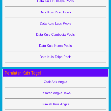
Data Kuis Bullseye Pools
Data Kuis Pcso Pools
Data Kuis Laos Pools
Data Kuis Cambodia Pools
Data Kuis Korea Pools
Data Kuis Taipe Pools
Peralatan Kuis Togel
Otak Atik Angka
Pasaran Angka Jawa
Jumlah Kuis Angka