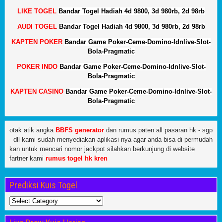
LIKE TOGEL
Bandar Togel Hadiah 4d 9800, 3d 980rb, 2d 98rb
AUDI TOGEL
Bandar Togel Hadiah 4d 9800, 3d 980rb, 2d 98rb
KAPTEN POKER
Bandar Game Poker-Ceme-Domino-Idnlive-Slot-
Bola-Pragmatic
POKER INDO
Bandar Game Poker-Ceme-Domino-Idnlive-Slot-
Bola-Pragmatic
KAPTEN CASINO
Bandar Game Poker-Ceme-Domino-Idnlive-Slot-
Bola-Pragmatic
otak atik angka
BBFS generator
dan rumus paten all pasaran hk - sgp
- dll kami sudah menyediakan aplikasi nya agar anda bisa di permudah
kan untuk mencari nomor jackpot silahkan berkunjung di website
fartner kami
rumus togel hk kren
Prediksi Kuis Togel