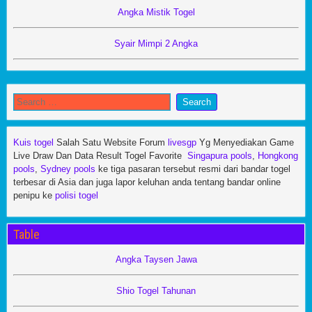
Angka Mistik Togel
Syair Mimpi 2 Angka
Kuis togel
Salah Satu Website Forum
livesgp
Yg Menyediakan Game
Live Draw Dan Data Result Togel Favorite
Singapura pools
,
Hongkong
pools
,
Sydney pools
ke tiga pasaran tersebut resmi dari bandar togel
terbesar di Asia dan juga lapor keluhan anda tentang bandar online
penipu ke
polisi togel
Table
Angka Taysen Jawa
Shio Togel Tahunan