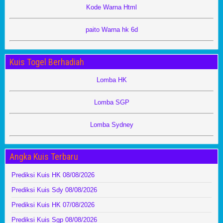
Kode Warna Html
paito Warna hk 6d
Kuis Togel Berhadiah
Lomba HK
Lomba SGP
Lomba Sydney
Angka Kuis Terbaru
Prediksi Kuis HK 08/08/2026
Prediksi Kuis Sdy 08/08/2026
Prediksi Kuis HK 07/08/2026
Prediksi Kuis Sgp 08/08/2026