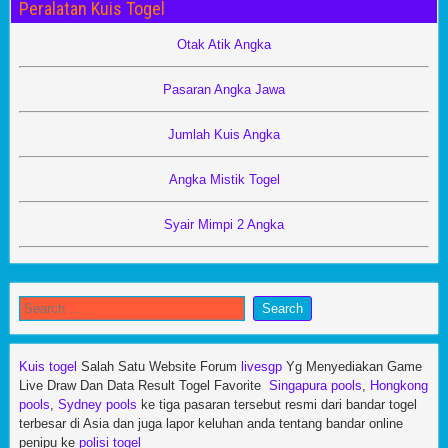
Peralatan Kuis Togel
Otak Atik Angka
Pasaran Angka Jawa
Jumlah Kuis Angka
Angka Mistik Togel
Syair Mimpi 2 Angka
Kuis togel
Salah Satu Website Forum
livesgp
Yg Menyediakan Game
Live Draw Dan Data Result Togel Favorite
Singapura pools
,
Hongkong
pools
,
Sydney pools
ke tiga pasaran tersebut resmi dari bandar togel
terbesar di Asia dan juga lapor keluhan anda tentang bandar online
penipu ke
polisi togel