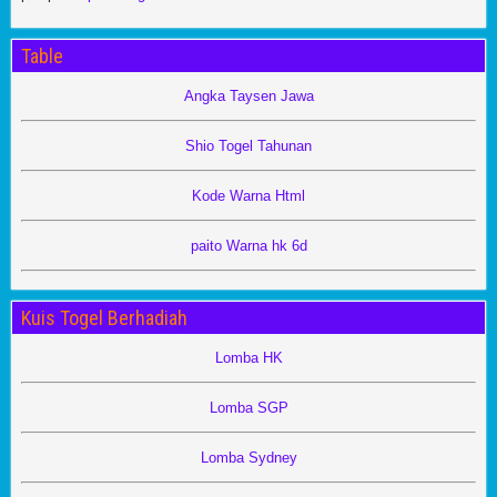
Table
Angka Taysen Jawa
Shio Togel Tahunan
Kode Warna Html
paito Warna hk 6d
Kuis Togel Berhadiah
Lomba HK
Lomba SGP
Lomba Sydney