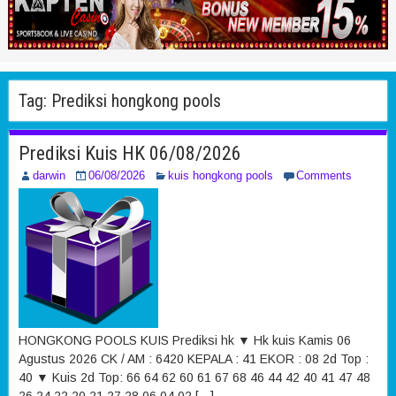
Tag:
Prediksi hongkong pools
Prediksi Kuis HK 06/08/2026
darwin
06/08/2026
kuis hongkong pools
Comments
HONGKONG POOLS KUIS Prediksi hk ▼ Hk kuis Kamis 06
Agustus 2026 CK / AM : 6420 KEPALA : 41 EKOR : 08 2d Top :
40 ▼ Kuis 2d Top: 66 64 62 60 61 67 68 46 44 42 40 41 47 48
26 24 22 20 21 27 28 06 04 02 […]