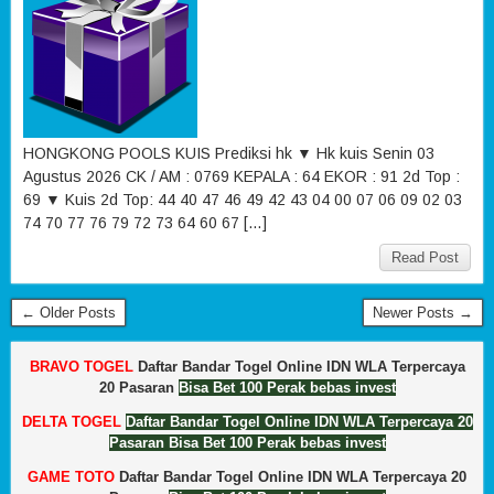
HONGKONG POOLS KUIS Prediksi hk ▼ Hk kuis Senin 03
Agustus 2026 CK / AM : 0769 KEPALA : 64 EKOR : 91 2d Top :
69 ▼ Kuis 2d Top: 44 40 47 46 49 42 43 04 00 07 06 09 02 03
74 70 77 76 79 72 73 64 60 67 […]
Read Post
← Older Posts
Newer Posts →
BRAVO TOGEL
Daftar Bandar Togel Online IDN WLA Terpercaya
20 Pasaran
Bisa Bet 100 Perak bebas invest
DELTA TOGEL
Daftar Bandar Togel Online IDN WLA Terpercaya 20
Pasaran Bisa Bet 100 Perak bebas invest
GAME TOTO
Daftar Bandar Togel Online IDN WLA Terpercaya 20