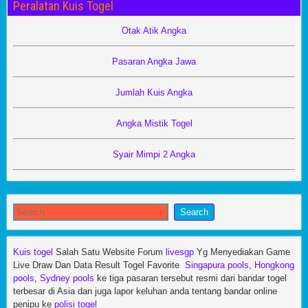
Peralatan Kuis Togel
Otak Atik Angka
Pasaran Angka Jawa
Jumlah Kuis Angka
Angka Mistik Togel
Syair Mimpi 2 Angka
Kuis togel
Salah Satu Website Forum
livesgp
Yg Menyediakan Game
Live Draw Dan Data Result Togel Favorite
Singapura pools
,
Hongkong
pools
,
Sydney pools
ke tiga pasaran tersebut resmi dari bandar togel
terbesar di Asia dan juga lapor keluhan anda tentang bandar online
penipu ke
polisi togel