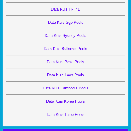
Data Kuis Hk 4D
Data Kuis Sgp Pools
Data Kuis Sydney Pools
Data Kuis Bullseye Pools
Data Kuis Pcso Pools
Data Kuis Laos Pools
Data Kuis Cambodia Pools
Data Kuis Korea Pools
Data Kuis Taipe Pools