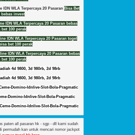
ne IDN WLA Terpercaya 20 Pasaran
Bisa Bet
 bebas invest
ine IDN WLA Terpercaya 20 Pasaran bebas
a bet 100 perak
line IDN WLA Terpercaya 20 Pasaran togel
bisa bet 100 perak
nline IDN WLA Terpercaya 20 Pasaran bebas
a bet 100 perak
adiah 4d 9800, 3d 980rb, 2d 98rb
adiah 4d 9800, 3d 980rb, 2d 98rb
eme-Domino-Idnlive-Slot-Bola-Pragmatic
me-Domino-Idnlive-Slot-Bola-Pragmatic
Ceme-Domino-Idnlive-Slot-Bola-Pragmatic
s paten all pasaran hk - sgp - dll kami sudah
di permudah kan untuk mencari nomor jackpot