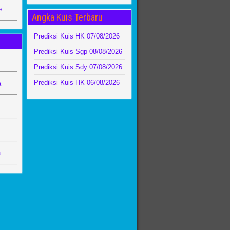
s
Angka Kuis Terbaru
Prediksi Kuis HK 07/08/2026
Prediksi Kuis Sgp 08/08/2026
Prediksi Kuis Sdy 07/08/2026
Prediksi Kuis HK 06/08/2026
a
a