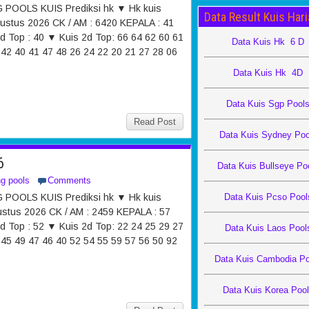
OOLS KUIS Prediksi hk ▼ Hk kuis
Data Result Kuis Har
ustus 2026 CK / AM : 6420 KEPALA : 41
d Top : 40 ▼ Kuis 2d Top: 66 64 62 60 61
Data Kuis Hk 6 D
 42 40 41 47 48 26 24 22 20 21 27 28 06
Data Kuis Hk 4D
Data Kuis Sgp Pool
Read Post
Data Kuis Sydney Poo
6
Data Kuis Bullseye Po
g pools
Comments
Data Kuis Pcso Pool
OOLS KUIS Prediksi hk ▼ Hk kuis
stus 2026 CK / AM : 2459 KEPALA : 57
d Top : 52 ▼ Kuis 2d Top: 22 24 25 29 27
Data Kuis Laos Pool
 45 49 47 46 40 52 54 55 59 57 56 50 92
Data Kuis Cambodia Po
Data Kuis Korea Poo