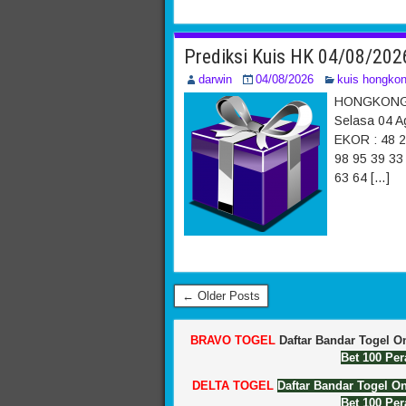
Prediksi Kuis HK 04/08/202
darwin
04/08/2026
kuis hongkon
HONGKONG P
Selasa 04 A
EKOR : 48 2
98 95 39 33
63 64 […]
← Older Posts
BRAVO TOGEL
Daftar Bandar Togel O
Bet 100 Per
DELTA TOGEL
Daftar Bandar Togel O
Bet 100 Per