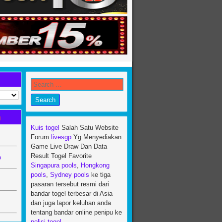
n
Kuis togel
Salah Satu Website
Forum
livesgp
Yg Menyediakan
Game Live Draw Dan Data
Result Togel Favorite
o
Singapura pools
,
Hongkong
pools
,
Sydney pools
ke tiga
pasaran tersebut resmi dari
bandar togel terbesar di Asia
dan juga lapor keluhan anda
tentang bandar online penipu ke
polisi togel