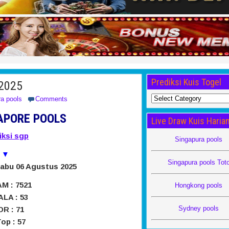
Prediksi Kuis Togel
/2025
ra pools
Comments
APORE POOLS
Live Draw Kuis Haria
iksi sgp
Singapura pools
▼
Singapura pools Tot
abu 06 Agustus 2025
AM : 7521
Hongkong pools
LA : 53
Sydney pools
R : 71
op : 57