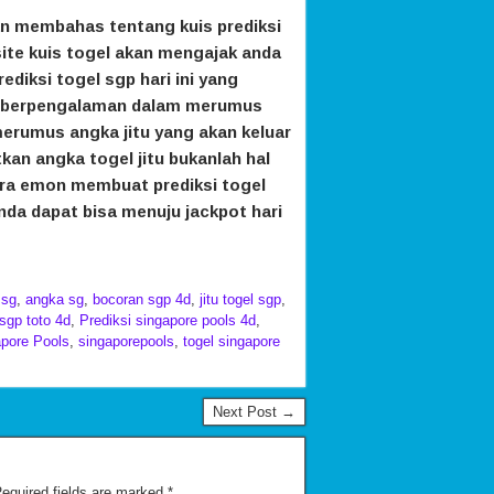
kan membahas tentang kuis prediksi
bsite kuis togel akan mengajak anda
diksi togel sgp hari ini yang
er berpengalaman dalam merumus
erumus angka jitu yang akan keluar
kan angka togel jitu bukanlah hal
ra emon membuat prediksi togel
da dapat bisa menuju jackpot hari
 sg
,
angka sg
,
bocoran sgp 4d
,
jitu togel sgp
,
 sgp toto 4d
,
Prediksi singapore pools 4d
,
pore Pools
,
singaporepools
,
togel singapore
Next Post →
equired fields are marked
*