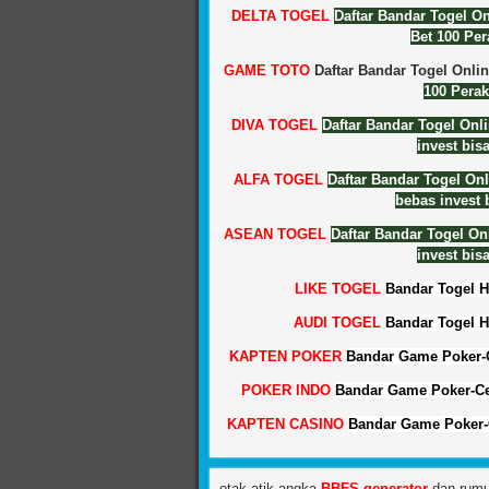
DELTA TOGEL
Daftar Bandar Togel O
Bet 100 Per
GAME TOTO
Daftar Bandar Togel Onli
100 Perak
DIVA TOGEL
Daftar Bandar Togel Onl
invest bis
ALFA TOGEL
Daftar Bandar Togel On
bebas invest 
ASEAN TOGEL
Daftar Bandar Togel O
invest bis
LIKE TOGEL
Bandar Togel H
AUDI TOGEL
Bandar Togel H
KAPTEN POKER
Bandar Game Poker-C
POKER INDO
Bandar Game Poker-Ce
KAPTEN CASINO
Bandar Game Poker-
otak atik angka
BBFS generator
dan rumu