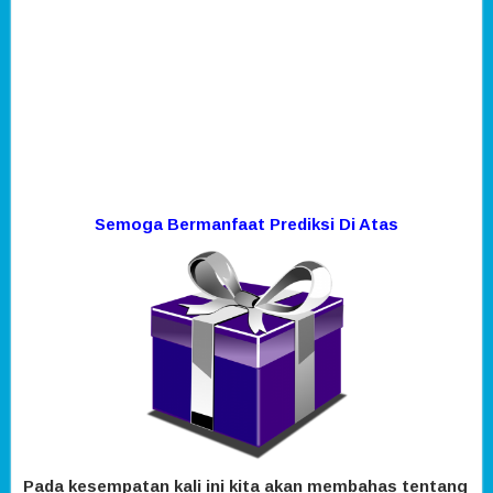
Semoga Bermanfaat Prediksi Di Atas
Pada kesempatan kali ini kita akan membahas tentang