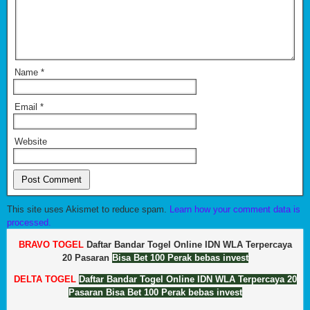
Name
*
Email
*
Website
This site uses Akismet to reduce spam.
Learn how your comment data is
processed.
BRAVO TOGEL
Daftar Bandar Togel Online IDN WLA Terpercaya
20 Pasaran
Bisa Bet 100 Perak bebas invest
DELTA TOGEL
Daftar Bandar Togel Online IDN WLA Terpercaya 20
Pasaran Bisa Bet 100 Perak bebas invest