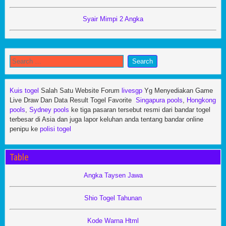
Syair Mimpi 2 Angka
Kuis togel
Salah Satu Website Forum
livesgp
Yg Menyediakan Game
Live Draw Dan Data Result Togel Favorite
Singapura pools
,
Hongkong
pools
,
Sydney pools
ke tiga pasaran tersebut resmi dari bandar togel
terbesar di Asia dan juga lapor keluhan anda tentang bandar online
penipu ke
polisi togel
Table
Angka Taysen Jawa
Shio Togel Tahunan
Kode Warna Html