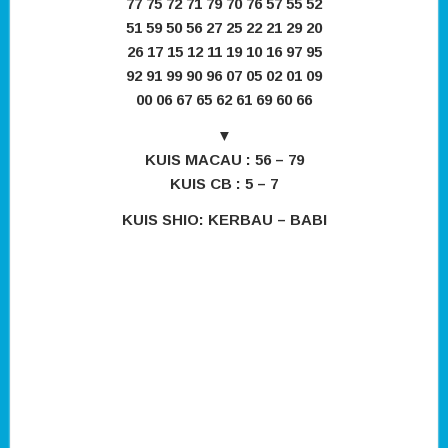
77 75 72 71 79 70 76 57 55 52
51 59 50 56 27 25 22 21 29 20
26 17 15 12 11 19 10 16 97 95
92 91 99 90 96 07 05 02 01 09
00 06 67 65 62 61 69 60 66
▼
KUIS MACAU : 56 – 79
KUIS CB : 5 – 7
KUIS SHIO: KERBAU – BABI