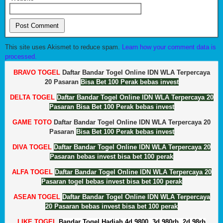
This site uses Akismet to reduce spam.
Learn how your comment data is
processed.
BRAVO TOGEL
Daftar Bandar Togel Online IDN WLA Terpercaya
20 Pasaran
Bisa Bet 100 Perak bebas invest
DELTA TOGEL
Daftar Bandar Togel Online IDN WLA Terpercaya 20
Pasaran Bisa Bet 100 Perak bebas invest
GAME TOTO
Daftar Bandar Togel Online IDN WLA Terpercaya 20
Pasaran
Bisa Bet 100 Perak bebas invest
DIVA TOGEL
Daftar Bandar Togel Online IDN WLA Terpercaya 20
Pasaran bebas invest bisa bet 100 perak
ALFA TOGEL
Daftar Bandar Togel Online IDN WLA Terpercaya 20
Pasaran togel bebas invest bisa bet 100 perak
ASEAN TOGEL
Daftar Bandar Togel Online IDN WLA Terpercaya
20 Pasaran bebas invest bisa bet 100 perak
LIKE TOGEL
Bandar Togel Hadiah 4d 9800, 3d 980rb, 2d 98rb