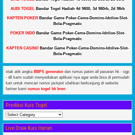
AUDI TOGEL
Bandar Togel Hadiah 4d 9800, 3d 980rb, 2d 98rb
KAPTEN POKER
Bandar Game Poker-Ceme-Domino-Idnlive-Slot-
Bola-Pragmatic
POKER INDO
Bandar Game Poker-Ceme-Domino-Idnlive-Slot-
Bola-Pragmatic
KAPTEN CASINO
Bandar Game Poker-Ceme-Domino-Idnlive-Slot-
Bola-Pragmatic
otak atik angka
BBFS generator
dan rumus paten all pasaran hk - sgp
- dll kami sudah menyediakan aplikasi nya agar anda bisa di permudah
kan untuk mencari nomor jackpot silahkan berkunjung di website
fartner kami
rumus togel hk kren
Prediksi Kuis Togel
Live Draw Kuis Harian