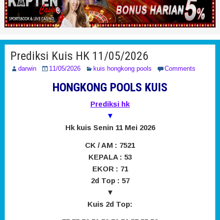
Prediksi Kuis HK 11/05/2026
darwin
11/05/2026
kuis hongkong pools
Comments
HONGKONG POOLS KUIS
Prediksi hk
▼
Hk kuis Senin 11 Mei
2026
CK / AM : 7521
KEPALA : 53
EKOR : 71
2d Top : 57
▼
Kuis 2d Top: