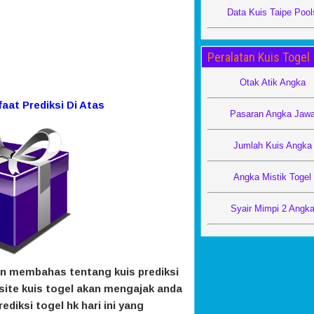
Data Kuis Taipe Pool
Peralatan Kuis Togel
Otak Atik Angka
at Prediksi Di Atas
Pasaran Angka Jaw
Jumlah Kuis Angka
Angka Mistik Togel
Syair Mimpi 2 Angk
kan membahas tentang kuis prediksi
ebsite kuis togel akan mengajak anda
diksi togel hk hari ini yang