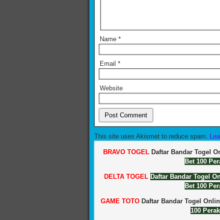
Name
*
Email
*
Website
This site uses Akismet to reduce spam.
Lea
BRAVO TOGEL
Daftar Bandar Togel O
Bet 100 Per
DELTA TOGEL
Daftar Bandar Togel O
Bet 100 Per
GAME TOTO
Daftar Bandar Togel Onli
100 Perak