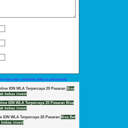
rn how your comment data is processed.
nline IDN WLA Terpercaya 20 Pasaran
Bisa
ak bebas invest
nline IDN WLA Terpercaya 20 Pasaran Bisa
ak bebas invest
ne IDN WLA Terpercaya 20 Pasaran
Bisa Bet
 bebas invest