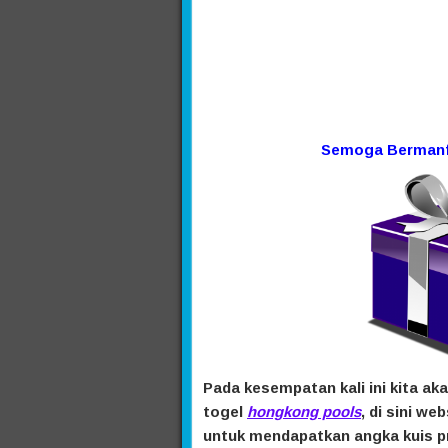
Semoga Bermanfa
Pada kesempatan kali ini kita a
togel
hongkong pools
, di sini w
untuk mendapatkan angka kuis pre