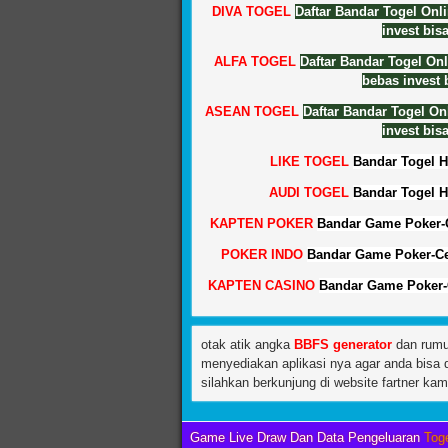
DIVA TOGEL
Daftar Bandar Togel Onl
invest bis
ALFA TOGEL
Daftar Bandar Togel On
bebas invest 
ASEAN TOGEL
Daftar Bandar Togel O
invest bis
LIKE TOGEL
Bandar Togel H
AUDI TOGEL
Bandar Togel H
KAPTEN POKER
Bandar Game Poker-C
POKER INDO
Bandar Game Poker-Ce
KAPTEN CASINO
Bandar Game Poker-
otak atik angka
BBFS generator
dan rumu
menyediakan aplikasi nya agar anda bisa 
silahkan berkunjung di website fartner ka
Game Live Draw Dan Data Pengeluaran
Tog