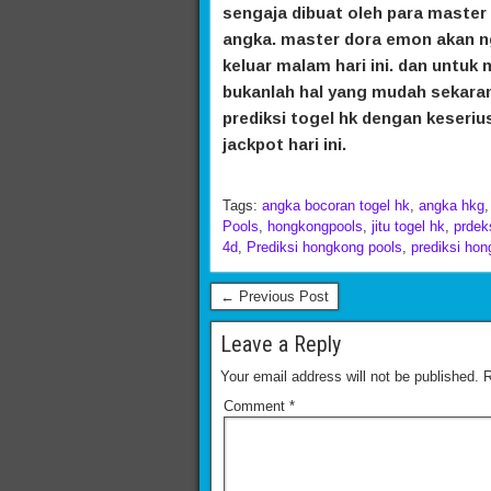
sengaja dibuat oleh para mast
angka. master dora emon akan n
keluar malam hari ini. dan untuk
bukanlah hal yang mudah sekar
prediksi togel hk dengan keseri
jackpot hari ini.
Updated: 11/09/2025 — 06:08
Tags:
angka bocoran togel hk
,
angka hkg
Pools
,
hongkongpools
,
jitu togel hk
,
prdek
4d
,
Prediksi hongkong pools
,
prediksi ho
← Previous Post
Leave a Reply
Your email address will not be published.
R
Comment
*